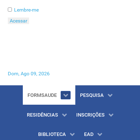
Lembre-me
Acessar
Esqueceu o seu Usuário?
Esqueceu a sua Senha?
Dom, Ago 09, 2026
FORMSAUDE
PESQUISA
RESIDÊNCIAS
INSCRIÇÕES
BIBLIOTECA
EAD