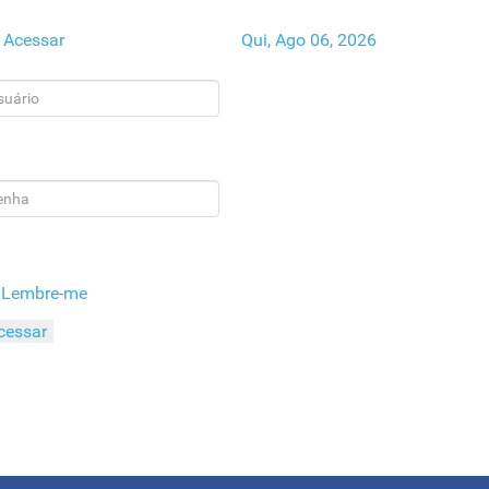
Acessar
Qui, Ago 06, 2026
Lembre-me
cessar
queceu o seu Usuário?
queceu a sua Senha?