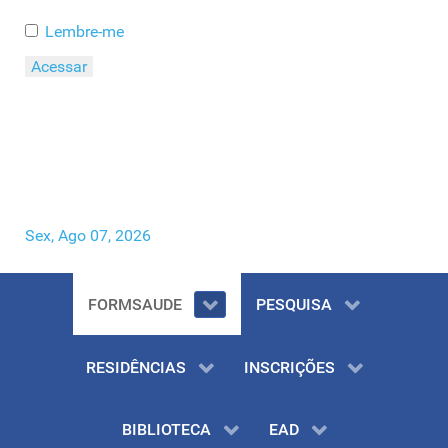
Lembre-me
Acessar
Esqueceu o seu Usuário?
Esqueceu a sua Senha?
Sex, Ago 07, 2026
FORMSAUDE
PESQUISA
RESIDÊNCIAS
INSCRIÇÕES
BIBLIOTECA
EAD