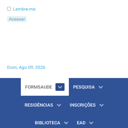
Lembre-me
Acessar
Esqueceu o seu Usuário?
Esqueceu a sua Senha?
Dom, Ago 09, 2026
FORMSAUDE
PESQUISA
RESIDÊNCIAS
INSCRIÇÕES
BIBLIOTECA
EAD