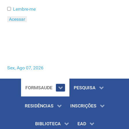
Lembre-me
Acessar
Esqueceu o seu Usuário?
Esqueceu a sua Senha?
Sex, Ago 07, 2026
FORMSAUDE
PESQUISA
RESIDÊNCIAS
INSCRIÇÕES
BIBLIOTECA
EAD