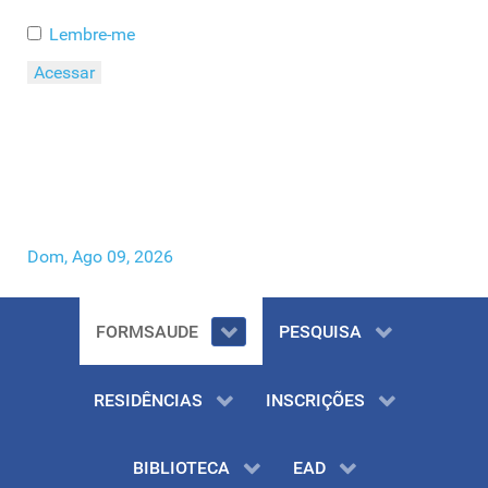
Lembre-me
Acessar
Esqueceu o seu Usuário?
Esqueceu a sua Senha?
Dom, Ago 09, 2026
FORMSAUDE
PESQUISA
RESIDÊNCIAS
INSCRIÇÕES
BIBLIOTECA
EAD