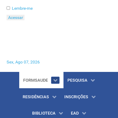
Lembre-me
Acessar
Esqueceu o seu Usuário?
Esqueceu a sua Senha?
Sex, Ago 07, 2026
FORMSAUDE
PESQUISA
RESIDÊNCIAS
INSCRIÇÕES
BIBLIOTECA
EAD